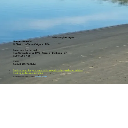
privativos e para discutir suas
necessidades específicas.
Informações legais
Nome comercial
O Cheiro da Terra Caiçara LTDA
Endereço Comercial
Rua Oswaldo Cruz 1196 - Centro - Bertioga - SP
CEP 11.250-426
CNPJ
26.849.375/0001-14
Política de entrega e data estimada de entrega dos produtos
Política de troca e retorno
Plataforma criada em 2025 por
@umgustavoaqui