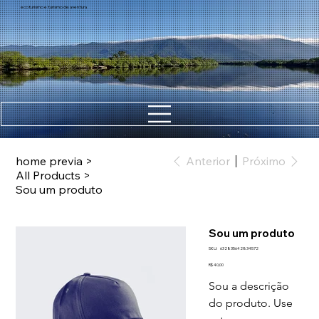
ecoturismo e turismo de aventura
home previa
>
Anterior
Próximo
All Products
>
Sou um produto
Sou um produto
SKU
SKU:
632835642834572
632835642834572
Preço
R$ 40,00
Sou a descrição 
do produto. Use 